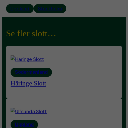
Uppland
Stockholm
Se fler slott…
Södermanland
Häringe Slott
Uppland