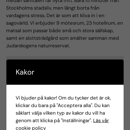
medan samtalen får flyta fritt. Bara 15 minuter från
Stockholms stadsliv, men långt borta från
vardagens stress. Det är som att kliva in i en
sagovärld. Vi erbjuder 9 mötesrum, 23 hotellrum, en
matsal som passar både små och stora sällskap,
samt en slottsträdgård som smälter samman med
Judarskogens naturreservat.
Kakor
Vi bjuder på kakor! Om du tycker det är ok,
Det verkar som om dina inställningar hindrar
klickar du bara på "Acceptera alla". Du kan
dig från att se detta innehållet. Med största
såklart välja vilken typ av kakor du vill ha
sannolikhet är det för att du har Upplevelse
genom att klicka på "Inställningar".
Läs vår
avstängt.
cookie policy