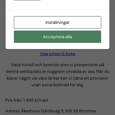
Granska dina inställningar
Inställningar
Acceptera alla
Visa priser & boka
Varje hotell och boende som vi presenterar på
denna webbplats är noggrant utvalda av oss. När du
köper något via våra länkar kan vi tjäna en provision
utan extra kostnad för dig.
Pris från:
1 495
kr/natt
Adress:
Åkeshovs Gårdsväg 11, 168 38 Bromma