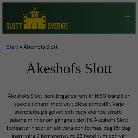
Hoppa
till
innehåll
Start
»
Åkeshofs Slott
Åkeshofs Slott
Åkeshofs Slott, som byggdes runt år 1650, bär på en
speciell charm med sin tidlösa atmosfär. Varje
stenplatta på golvet och varje ekande skratt i
salarna minner om gångna tider. På Åkeshofs Slott
fortsätter historien att växa och formas, dag för dag,
inom våra 9 konferensrum, 23 hotellrum och vår