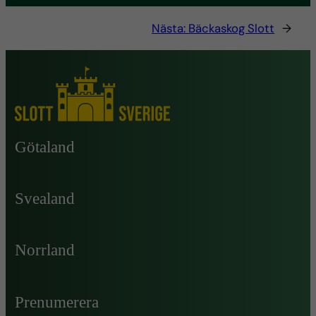
Nästa:
Bäckaskog Slott
→
Götaland
Svealand
Norrland
Prenumerera